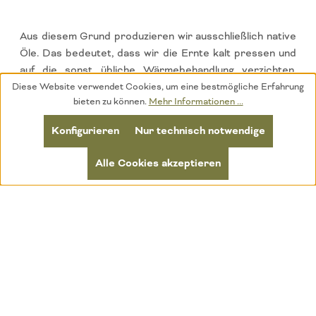
Aus diesem Grund produzieren wir ausschließlich native
Öle. Das bedeutet, dass wir die Ernte kalt pressen und
auf die sonst übliche Wärmebehandlung verzichten.
Dadurch gewinnen wir zwar etwas weniger Öl, aber
Diese Website verwendet Cookies, um eine bestmögliche Erfahrung
bieten zu können.
Mehr Informationen ...
durch die schonendere Herstellung erhalten wir die
essenziellen Fettsäuren, Geschmackstoffe und Vitamine
Konfigurieren
Nur technisch notwendige
in unseren Bio-Ölen. Wir verwenden keine Filter oder
Zusatzstoffe, sondern warten, bis sich die Trübstoffe
Alle Cookies akzeptieren
auf natürlichem Wege absetzen. Im Anschluss
entnehmen wir die einzelnen Komponenten.
Abfallprodukte gibt es dabei nicht. Was neben dem Öl
übrig bleibt, sind hochwertige Nebenprodukte, die wir zu
Mehl, Proteinen und Mus weiterverarbeiten können.
Was nicht weitervermarktet werden kann, wird als
hochwertiges Tierfutter an regionale Bio-Bauern
weitergegeben und somit in den Kreislauf zurückgeführt.