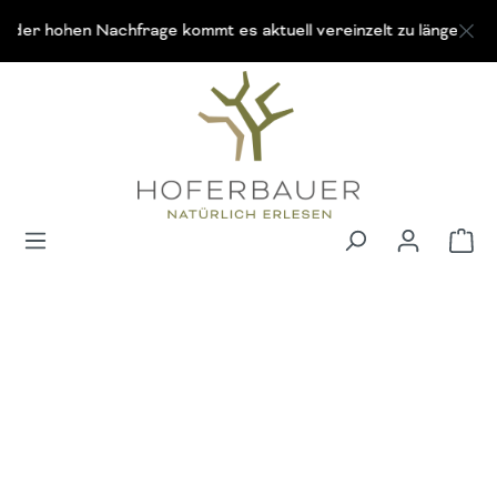
Zum Hauptinhalt springen
ohen Nachfrage kommt es aktuell vereinzelt zu längeren Lieferze
Wa