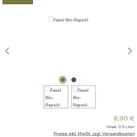
Bildergalerie überspringen
R
8,90 €
Inhalt:
0.5 Liter
Preise inkl. MwSt. zzgl. Versandkosten