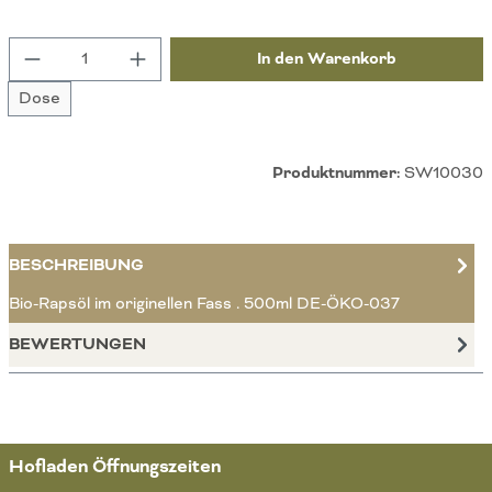
Produkt Anzahl: Gib den gewünschten Wert ein 
In den Warenkorb
Dose
Produktnummer:
SW10030
BESCHREIBUNG
Bio-Rapsöl im originellen Fass . 500ml DE-ÖKO-037
BEWERTUNGEN
Hofladen Öffnungszeiten