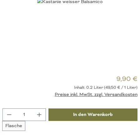
Bildergalerie überspringen
R
9,90 €
Inhalt:
0.2 Liter
(49,50 € / 1 Liter)
Preise inkl. MwSt. zzgl. Versandkosten
Produkt Anzahl: Gib den gewünschten Wert ein 
In den Warenkorb
Flasche