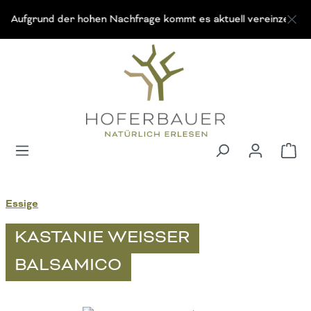
Zum Hauptinhalt springen
Aufgrund der hohen Nachfrage kommt es aktuell vereinzelt zu lä
Wa
Essige
KASTANIE WEISSER
BALSAMICO